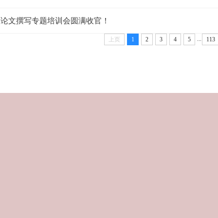
毕业论文撰写专题培训会圆满收官！
...
上页
1
2
3
4
5
113