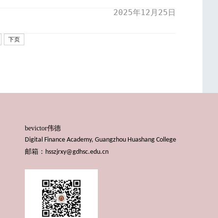
2025年12月25日
下页
bevictor伟德
Digital Finance Academy, Guangzhou Huashang College
邮箱：
hsszjrxy@gdhsc.edu.cn