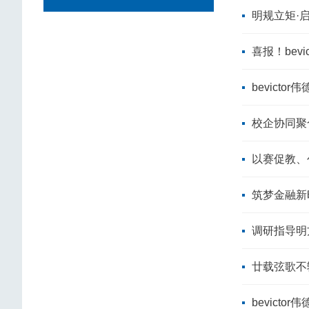
明规立矩·启
喜报！bev
bevict
校企协同聚合
以赛促教、
筑梦金融新
调研指导明
廿载弦歌不辍
bevict