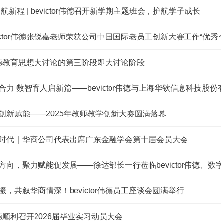
航新程 | bevictor伟德召开新学期主题班会，护航学子成长
ictor伟德张锐嘉老师荣获公司中国国际老员工创新大赛工作“优秀
or伟德教育思想大讨论的第三阶段即大讨论阶段
力 数智育人启新篇——bevictor伟德与上海华钦信息科技股份
创新赋能——2025年教师教学创新大赛圆满落幕
时代｜华商公司代表出席广东金融学会第十届会员大会
方向，聚力赋能促发展——徐达部长一行莅临bevictor伟德、
，共叙华商情深！bevictor伟德员工座谈会圆满举行
or伟德顺利召开2026届毕业实习动员大会