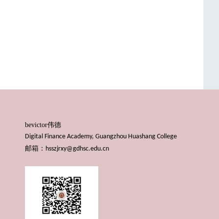
bevictor伟德
Digital Finance Academy, Guangzhou Huashang College
邮箱：
hsszjrxy@gdhsc.edu.cn