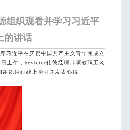
r伟德组织观看并学习习近平
上的讲话
委主席习近平在庆祝中国共产主义青年团成立
上午，bevictor伟德经理带领教职工老
群团组织组织线上学习并发表心得。