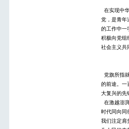
在实现中华
党，是青年
的工作中一
积极向党组
社会主义共
党旗所指就
的前途。一
大复兴的先
在激越澎湃
时代同向同
我们注定肩