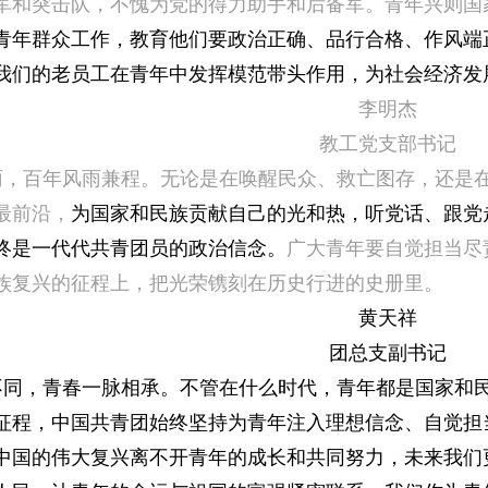
军和突击队，不愧为党的得力助手和后备军。青年兴则国
青年群众工作，教育他们要政治正确、品行合格、作风端
我们的老员工在青年中发挥模范带头作用，为社会经济发
李明杰
教工党支部书记
，百年风雨兼程。无论是在唤醒民众、救亡图存，还是
最前沿，
为国家和民族贡献自己的光和热，听党话、跟党
终是一代代共青团员的政治信念。
广大青年要自觉担当尽
族复兴的征程上，把光荣镌刻在历史行进的史册里。
黄天祥
团总支副书记
同，青春一脉相承。不管在什么时代，青年都是国家和
征程，中国共青团始终坚持为青年注入理想信念、自觉担
中国的伟大复兴离不开青年的成长和共同努力，未来我们