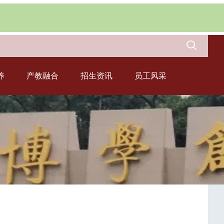
养
产教融合
招生资讯
员工风采