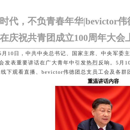
时代，不负青春年华|bevicto
在庆祝共青团成立100周年大会
2年5月10日，中共中央总书记、国家主席、中央军
大会发表重要讲话在广大青年中引发热烈反响。5月10日
线下观看直播、bevictor伟德团总支员工会及各
重温讲话内容