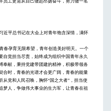
年员工更需从自己做起昂扬奋斗，努力做一名
聆听习近平总书记在大会上对青年饱含深情，满怀
青春孕育无限希望，青年创造美好明天。一个
要自觉担当尽责，始终成为组织中国青年永久
搏奉献，秉持党建带团建的精神，积极带领各
契合时，青春的光谱才会更广阔，青春的能量
听从党和人民召唤，胸怀“国之大者”，担当使
追梦人，争做伟大事业的生力军，让青春在祖