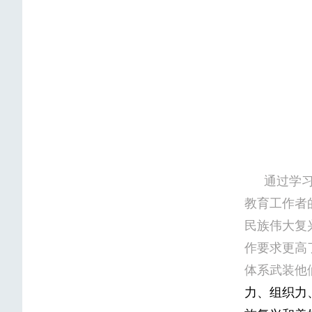
通过学
教育工作者
民族伟大复
作要求更高
体系武装他
力、组织力