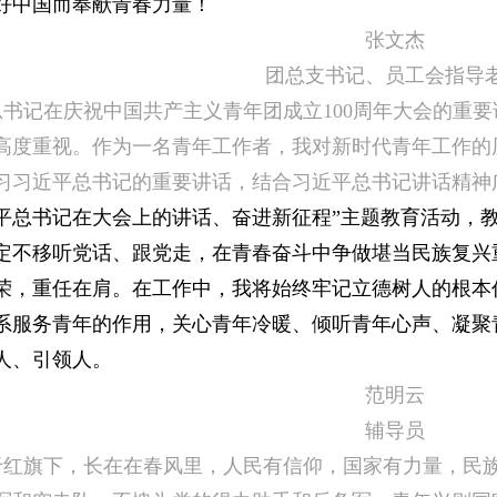
好中国而奉献青春力量！
张文杰
团总支书记、员工会指导
总书记在庆祝中国共产主义青年团成立
100周年大会的重
高度重视。作为一名青年工作者，我对新时代青年工作的历史责
习习近平总书记的重要讲话，结合习近平总书记讲话精神
平总书记在大会上的讲话、奋进新征程
”主题教育活动，
定不移听党话、跟党走，在青春奋斗中争做堪当民族复兴
荣，重任在肩。在工作中，我将始终牢记立德树人的根本
系服务青年的作用，关心青年冷暖、倾听青年心声、凝聚
人、引领人。
范明云
辅导员
于红旗下，长在在春风里，人民有信仰，国家有力量，民