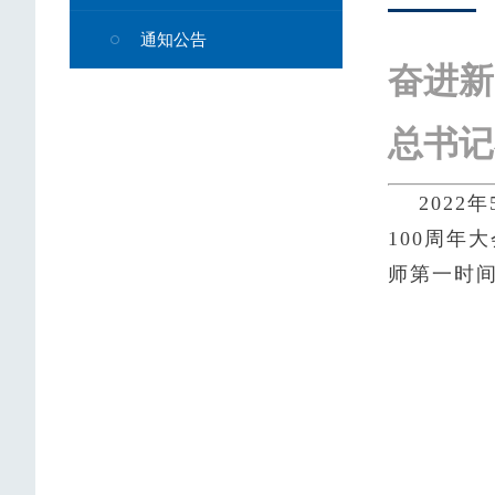
通知公告
奋进新
总书记
202
100周年
师第一时间