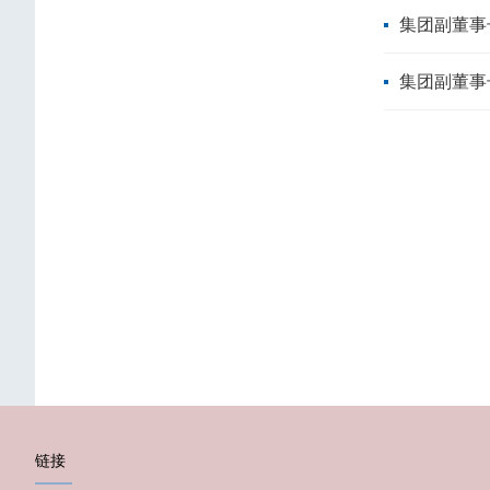
集团副董事
集团副董事
链接