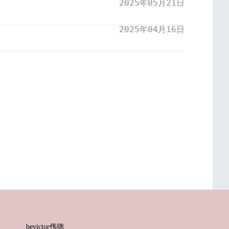
2025年05月21日
2025年04月16日
bevictor伟德